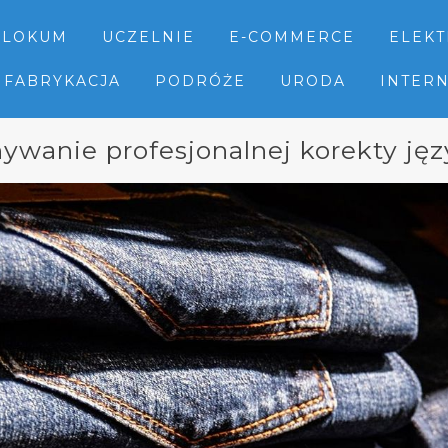
LOKUM
UCZELNIE
E-COMMERCE
ELEK
FABRYKACJA
PODRÓŻE
URODA
INTER
wanie profesjonalnej korekty ję