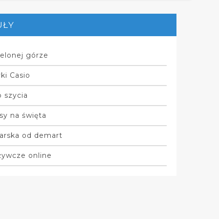
UŁY
elonej górze
ki Casio
 szycia
sy na święta
arska od demart
żywcze online