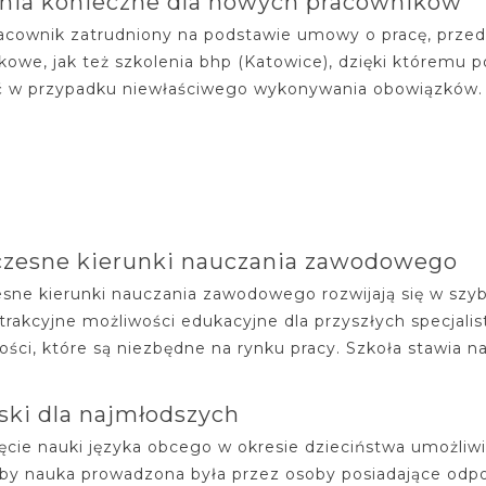
nia konieczne dla nowych pracowników
acownik zatrudniony na podstawie umowy o pracę, przed 
kowe, jak też szkolenia bhp (Katowice), dzięki któremu p
ić w przypadku niewłaściwego wykonywania obowiązków. 
zesne kierunki nauczania zawodowego
ne kierunki nauczania zawodowego rozwijają się w szy
atrakcyjne możliwości edukacyjne dla przyszłych specjal
ości, które są niezbędne na rynku pracy. Szkoła stawia 
ski dla najmłodszych
cie nauki języka obcego w okresie dzieciństwa umożliwi
aby nauka prowadzona była przez osoby posiadające odp