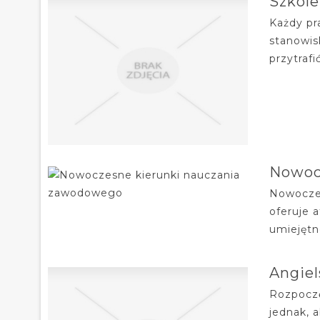
Szkole
Każdy pr
stanowis
przytraf
Nowoc
Nowoczes
oferuje 
umiejętn
Angiel
Rozpoczę
jednak, 