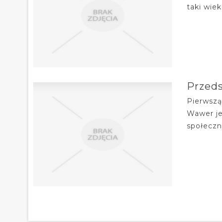
taki wie
Przed
Pierwszą
Wawer je
społeczn