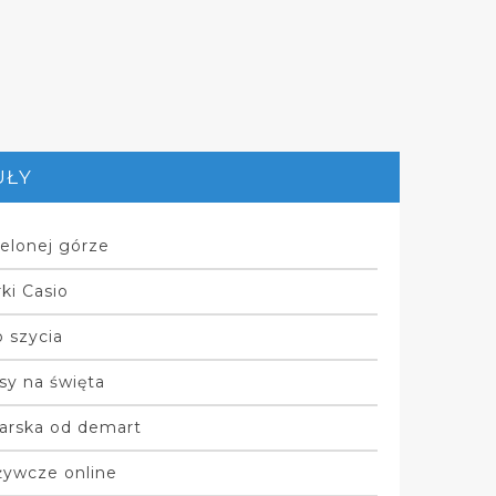
UŁY
elonej górze
ki Casio
 szycia
sy na święta
arska od demart
żywcze online