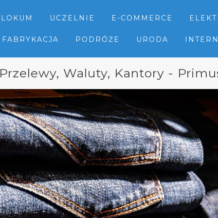
LOKUM
UCZELNIE
E-COMMERCE
ELEK
FABRYKACJA
PODRÓŻE
URODA
INTER
 Przelewy, Waluty, Kantory - Primu