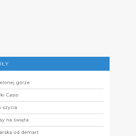
UŁY
elonej górze
ki Casio
 szycia
sy na święta
arska od demart