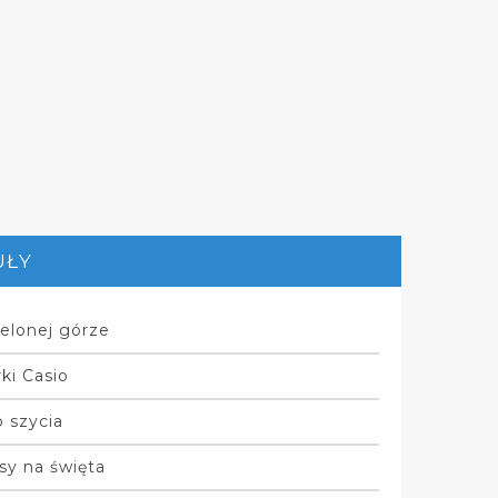
UŁY
elonej górze
ki Casio
 szycia
sy na święta