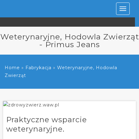
Rozwiń
nawiga
Weterynaryjne, Hodowla Zwierząt
- Primus Jeans
Home
»
Fabrykacja
»
Weterynaryjne, Hodowla
Zwierząt
Praktyczne wsparcie
weterynaryjne.