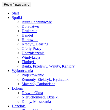
Rozwiń nawigację
Start
Spółki
Biura Rachunkowe
Doradztwo
Drukarnie
Handel
Hurtownie
Kredyty, Leasing
Oferty Pracy
Ubezpieczenia
Windykacja
Ekologia
Banki, Przelewy, Waluty, Kantory
Wykończenia
Projektowanie
Remonty, Elektryk, Hydraulik
Materiały Budowlane
Lokum
Drzwi i Okna
Nieruchomości, Działki
Domy, Mieszkania
Uczelnie