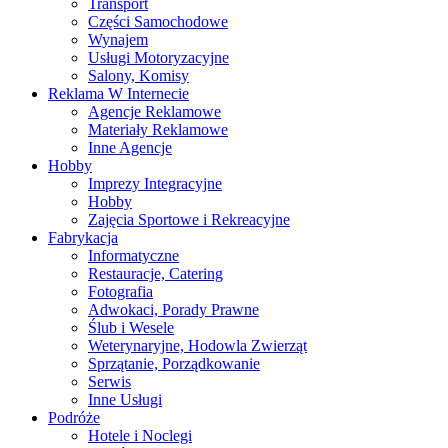
Transport
Części Samochodowe
Wynajem
Usługi Motoryzacyjne
Salony, Komisy
Reklama W Internecie
Agencje Reklamowe
Materiały Reklamowe
Inne Agencje
Hobby
Imprezy Integracyjne
Hobby
Zajęcia Sportowe i Rekreacyjne
Fabrykacja
Informatyczne
Restauracje, Catering
Fotografia
Adwokaci, Porady Prawne
Ślub i Wesele
Weterynaryjne, Hodowla Zwierząt
Sprzątanie, Porządkowanie
Serwis
Inne Usługi
Podróże
Hotele i Noclegi