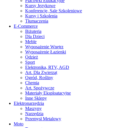
Placówki Edukacyjne
Kursy Językowe
Konferencje, Sale Szkoleniowe
Kursy i Szkolenia
Tłumaczenia
E-Commerce
Biżuteria
Dla Dzieci
Meble
Wyposażenie Wnętrz
Wyposażenie Łazienki
Odzież
Sport
Elektronika, RTV, AGD
Art. Dla Zwierząt
Ogród, Rośliny
Chemia
Art. Spożywcze
Materiały Eksploatacyjne
Inne Sklepy
Elektronarzędzia
Maszyny
Narzędzia
Przemysł Metalowy
Moto