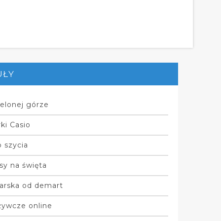
UŁY
elonej górze
ki Casio
 szycia
sy na święta
arska od demart
żywcze online