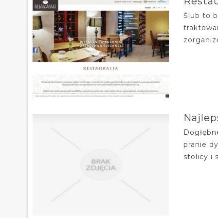
Restau
Ślub to 
traktowa
zorganiz
Najlep
Dogłębne
pranie d
stolicy i