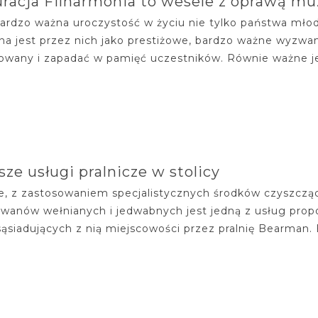
racja Filharmonia to wesele z oprawą m
bardzo ważna uroczystość w życiu nie tylko państwa młody
na jest przez nich jako prestiżowe, bardzo ważne wyzwan
owany i zapadać w pamięć uczestników. Równie ważne jes
sze usługi pralnicze w stolicy
, z zastosowaniem specjalistycznych środków czyszczą
ywanów wełnianych i jedwabnych jest jedną z usług pr
 sąsiadujących z nią miejscowości przez pralnię Bearman. 