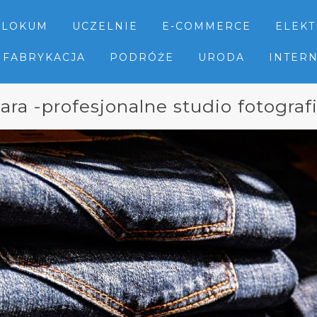
LOKUM
UCZELNIE
E-COMMERCE
ELEK
FABRYKACJA
PODRÓŻE
URODA
INTER
ra -profesjonalne studio fotograf