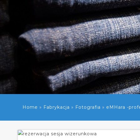
Home
»
Fabrykacja
»
Fotografia
»
eMHara -profe