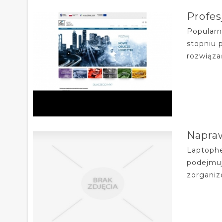
Profes
Popularn
stopniu 
rozwiąza
Napraw
Laptophe
podejmuj
zorganiz