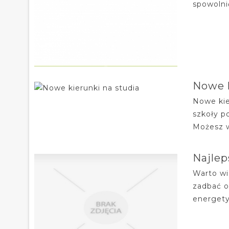
spowolni
Nowe k
Nowe kie
szkoły p
Możesz w
Najlep
Warto wi
zadbać o
energety