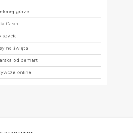
elonej górze
ki Casio
 szycia
sy na święta
arska od demart
żywcze online