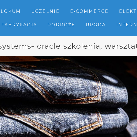
LOKUM
UCZELNIE
E-COMMERCE
ELEK
FABRYKACJA
PODRÓŻE
URODA
INTER
systems- oracle szkolenia, warszta