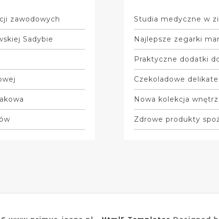
acji zawodowych
Studia medyczne w zi
wskiej Sadybie
Najlepsze zegarki mar
Praktyczne dodatki do
owej
Czekoladowe delikate
Krakowa
Nowa kolekcja wnętrz
ków
Zdrowe produkty spo