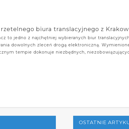
 rzetelnego biura translacyjnego z Krako
cz to jedno z najchętniej wybieranych biur translacyjnyc
nia dowolnych zleceń drogą elektroniczną. Wymienione
cznym tempie dokonuje niezbędnych, niezobowiązujących
OSTATNIE ARTYK