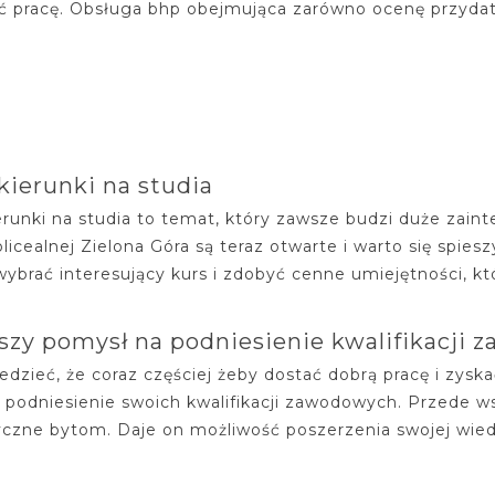
ć pracę. Obsługa bhp obejmująca zarówno ocenę przydat
ierunki na studia
runki na studia to temat, który zawsze budzi duże zain
olicealnej Zielona Góra są teraz otwarte i warto się spie
ybrać interesujący kurs i zdobyć cenne umiejętności, kt
szy pomysł na podniesienie kwalifikacji
edzieć, że coraz częściej żeby dostać dobrą pracę i zys
 podniesienie swoich kwalifikacji zawodowych. Przede 
czne bytom. Daje on możliwość poszerzenia swojej wiedzy