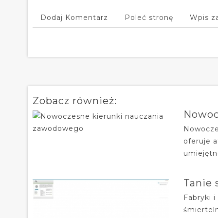
Dodaj Komentarz
Poleć stronę
Wpis z
Zobacz również:
Nowoc
Nowoczes
oferuje 
umiejętn
Tanie 
Fabryki 
śmiertel