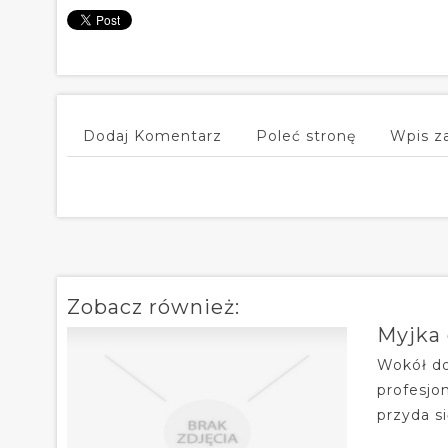
Dodaj Komentarz
Poleć stronę
Wpis z
Zobacz również:
Myjka
Wokół do
profesjo
przyda si