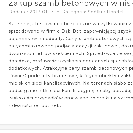
Zakup szamb betonowych w nis
Dodane: 2017-01-13
::
Kategoria: Spółki / Handel
Szczelne, atestowane i bezpieczne w użytkowaniu z
sprzedawane w firmie Dąb-Bet, zapewniającej szybk
pojemników na odpady. Ceny szamb betonowych są 
natychmiastowego podjęcia decyzji zakupowej, dost
dwunastu metrów sześciennych. Sprzedawca ze swoj
doradcze, możliwość uzyskania dogodnych sposobów
dodatkowych. Atrakcyjne ceny szamb betonowych przy
również podmioty biznesowe, których obiekty i zakł
miejskich sieci kanalizacyjnych. Na terenach słabo za
podciąganie nitki sieci kanalizacyjnej, osoby posia
większości przypadków omawiane zbiorniki na szam
zależności od potrzeb.