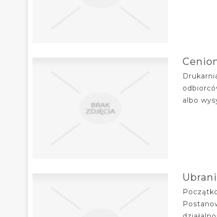
Cenio
Drukarni
odbiorcó
albo wys
Ubrani
Początko
Postanow
działaln