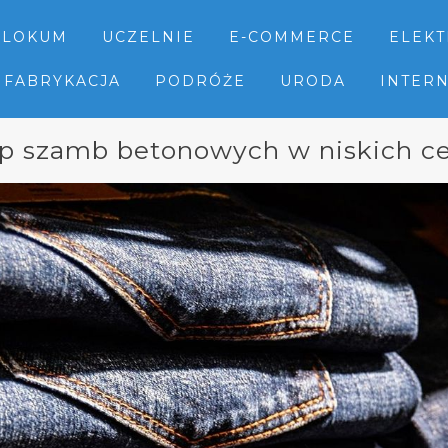
LOKUM
UCZELNIE
E-COMMERCE
ELEK
FABRYKACJA
PODRÓŻE
URODA
INTER
p szamb betonowych w niskich c