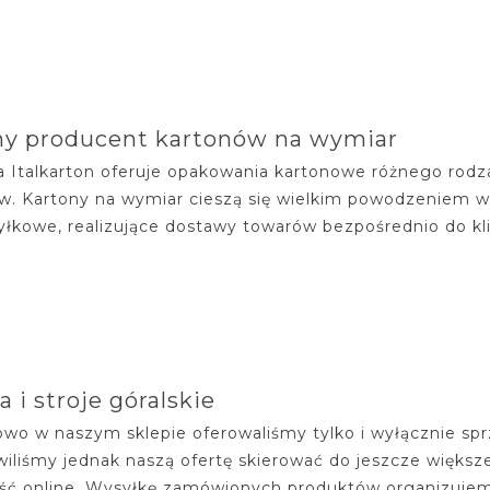
ny producent kartonów na wymiar
a Italkarton oferuje opakowania kartonowe różnego rodz
w. Kartony na wymiar cieszą się wielkim powodzeniem wśr
yłkowe, realizujące dostawy towarów bezpośrednio do kli
a i stroje góralskie
wo w naszym sklepie oferowaliśmy tylko i wyłącznie sp
iliśmy jednak naszą ofertę skierować do jeszcze większ
ość online. Wysyłkę zamówionych produktów organizujemy n