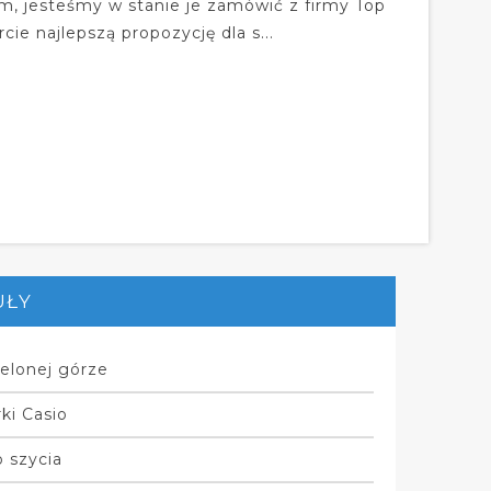
, jesteśmy w stanie je zamówić z firmy Top
ie najlepszą propozycję dla s...
UŁY
elonej górze
ki Casio
 szycia