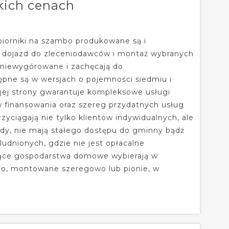
kich cenach
biorniki na szambo produkowane są i
i dojazd do zleceniodawców i montaż wybranych
niewygórowane i zachęcają do
ępne są w wersjach o pojemności siedmiu i
ej strony gwarantuje kompleksowe usługi
 finansowania oraz szereg przydatnych usług
ciągają nie tylko klientów indywidualnych, ale
ady, nie mają stałego dostępu do gminny bądź
ludnionych, gdzie nie jest opłacalne
dające gospodarstwa domowe wybierają w
bo, montowane szeregowo lub pionie, w