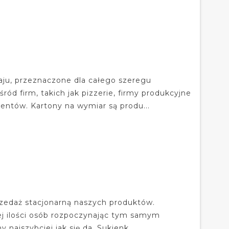
aju, przeznaczone dla całego szeregu
ód firm, takich jak pizzerie, firmy produkcyjne
entów. Kartony na wymiar są produ...
rzedaż stacjonarną naszych produktów.
ej ilości osób rozpoczynając tym samym
ajszybciej jak się da. Sukienk...