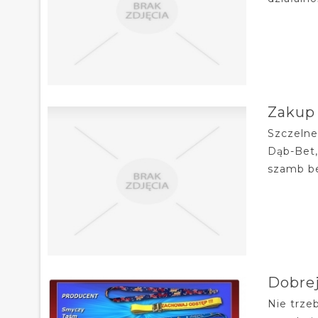
Zakup
Szczelne
Dąb-Bet,
szamb be
Dobrej
Nie trze