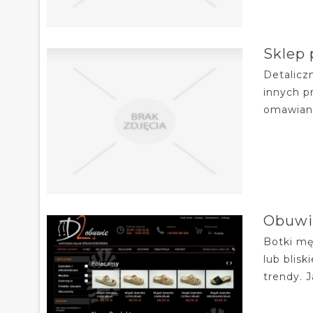
Sklep 
Detalicz
innych p
omawiane
Obuwi
Botki mę
lub blis
trendy. 