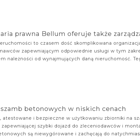
aria prawna Bellum oferuje także zarząd
eruchomości to czasem dość skomplikowana organizacja p
awców zapewniającym odpowiednie usługi w tym zakres
em należności od wynajmujących daną nieruchomość. Tego
 szamb betonowych w niskich cenach
, atestowane i bezpieczne w użytkowaniu zbiorniki na 
 zapewniającej szybki dojazd do zleceniodawców i mon
tonowych są niewygórowane i zachęcają do natychmiasto