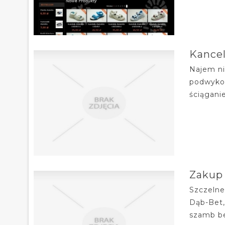
Kancel
Najem ni
podwykon
ściągani
Zakup
Szczelne
Dąb-Bet,
szamb be