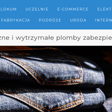
LOKUM
UCZELNIE
E-COMMERCE
ELEK
FABRYKACJA
PODRÓŻE
URODA
INTER
zne i wytrzymałe plomby zabezpie