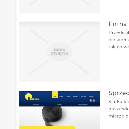
Firma 
Przedsię
niespełn
takich wł
Sprzed
Siatka k
poszewka
mierze o