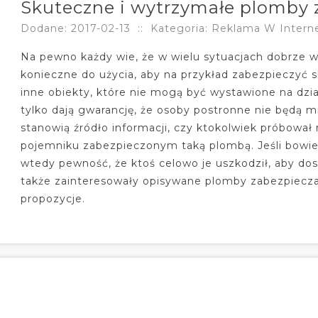
Skuteczne i wytrzymałe plomby 
Dodane: 2017-02-13
::
Kategoria: Reklama W Intern
Na pewno każdy wie, że w wielu sytuacjach dobrze 
konieczne do użycia, aby na przykład zabezpieczyć s
inne obiekty, które nie mogą być wystawione na dzi
tylko dają gwarancję, że osoby postronne nie będą m
stanowią źródło informacji, czy ktokolwiek próbowa
pojemniku zabezpieczonym taką plombą. Jeśli bow
wtedy pewność, że ktoś celowo je uszkodził, aby dosta
także zainteresowały opisywane plomby zabezpieczaj
propozycje.