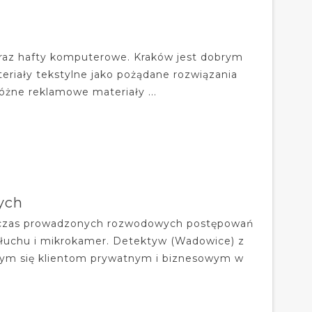
i oraz hafty komputerowe. Kraków jest dobrym
teriały tekstylne jako pożądane rozwiązania
óżne reklamowe materiały ...
ych
czas prowadzonych rozwodowych postępowań
słuchu i mikrokamer. Detektyw (Wadowice) z
cym się klientom prywatnym i biznesowym w