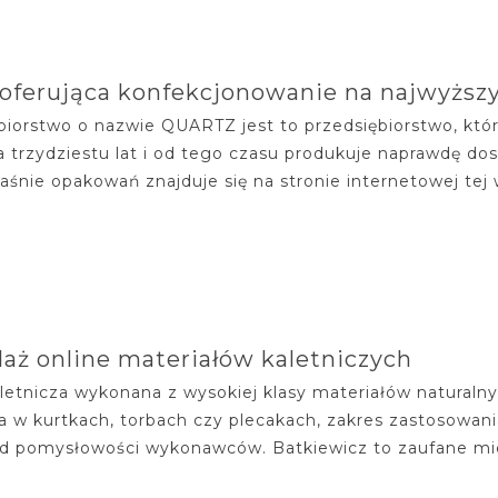
oferująca konfekcjonowanie na najwyżs
biorstwo o nazwie QUARTZ jest to przedsiębiorstwo, któ
a trzydziestu lat i od tego czasu produkuje naprawdę do
aśnie opakowań znajduje się na stronie internetowej tej wł
aż online materiałów kaletniczych
aletnicza wykonana z wysokiej klasy materiałów natural
 w kurtkach, torbach czy plecakach, zakres zastosowania
d pomysłowości wykonawców. Batkiewicz to zaufane miejsc