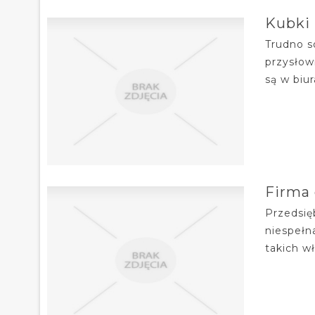
Kubki
Trudno s
przysłow
są w biu
Firma 
Przedsię
niespełn
takich wł