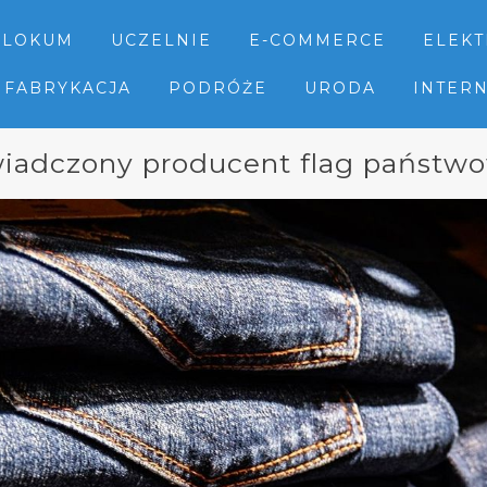
LOKUM
UCZELNIE
E-COMMERCE
ELEK
FABRYKACJA
PODRÓŻE
URODA
INTER
iadczony producent flag państw