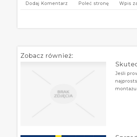
Dodaj Komentarz
Poleć stronę
Wpis z
Zobacz również:
Skute
Jeśli pr
najprost
montażu 