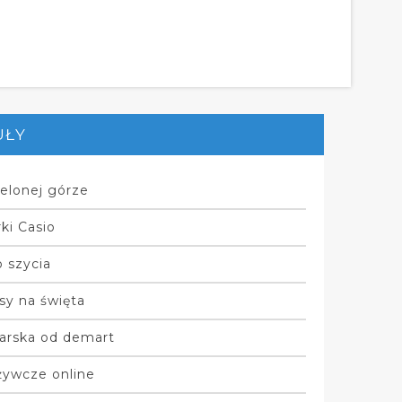
UŁY
elonej górze
ki Casio
 szycia
sy na święta
arska od demart
żywcze online