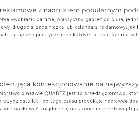
 reklamowe z nadrukiem popularnym po
obie wyobrazić bardziej praktyczny gadżet do biura, jed
iowy długopis, zapalniczka lub kalendarz reklamowy, ja
rach i urzędach praktycznie na każdym biurku. Nie ma w t
oferująca konfekcjonowanie na najwyżs
biorstwo o nazwie QUARTZ jest to przedsiębiorstwo, któ
a trzydziestu lat i od tego czasu produkuje naprawdę do
aśnie opakowań znajduje się na stronie internetowej tej wł