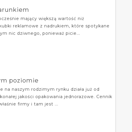
darunkiem
nocześnie mający większą wartość niż
k kubki reklamowe z nadrukiem, które spotykane
ym nic dziwnego, ponieważ picie...
zym poziomie
re na naszym rodzimym rynku działa już od
skonałej jakości opakowania jednorazowe. Cennik
aśnie firmy i tam jest ...