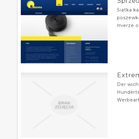
Sprzed
Siatka k
poszewka
mierze o
Extrem
Der wicht
Hunderte
Werbeart