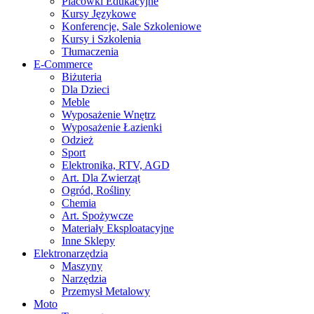
Placówki Edukacyjne
Kursy Językowe
Konferencje, Sale Szkoleniowe
Kursy i Szkolenia
Tłumaczenia
E-Commerce
Biżuteria
Dla Dzieci
Meble
Wyposażenie Wnętrz
Wyposażenie Łazienki
Odzież
Sport
Elektronika, RTV, AGD
Art. Dla Zwierząt
Ogród, Rośliny
Chemia
Art. Spożywcze
Materiały Eksploatacyjne
Inne Sklepy
Elektronarzędzia
Maszyny
Narzędzia
Przemysł Metalowy
Moto