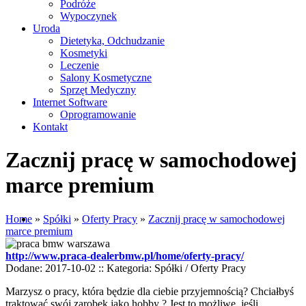
Podróże
Wypoczynek
Uroda
Dietetyka, Odchudzanie
Kosmetyki
Leczenie
Salony Kosmetyczne
Sprzęt Medyczny
Internet Software
Oprogramowanie
Kontakt
Zacznij pracę w samochodowej
marce premium
Home
»
Spółki
»
Oferty Pracy
»
Zacznij pracę w samochodowej
marce premium
http://www.praca-dealerbmw.pl/home/oferty-pracy/
Dodane: 2017-10-02
::
Kategoria: Spółki / Oferty Pracy
Marzysz o pracy, która będzie dla ciebie przyjemnością? Chciałbyś
traktować swój zarobek jako hobby ? Jest to możliwe, jeśli