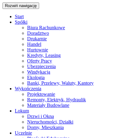
Rozwiń nawigację
Start
Spółki
Biura Rachunkowe
Doradztwo
Drukarnie
Handel
Hurtownie
Kredyty, Leasing
Oferty Pracy
Ubezpieczenia
Windykacja
Ekologia
Banki, Przelewy, Waluty, Kantory
Wykończenia
Projektowanie
Remonty, Elektryk, Hydraulik
Materiały Budowlane
Lokum
Drzwi i Okna
Nieruchomości, Działki
Domy, Mieszkania
Uczelnie