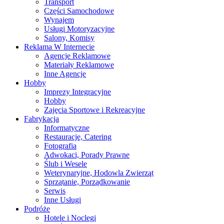
Transport
Części Samochodowe
Wynajem
Usługi Motoryzacyjne
Salony, Komisy
Reklama W Internecie
Agencje Reklamowe
Materiały Reklamowe
Inne Agencje
Hobby
Imprezy Integracyjne
Hobby
Zajęcia Sportowe i Rekreacyjne
Fabrykacja
Informatyczne
Restauracje, Catering
Fotografia
Adwokaci, Porady Prawne
Ślub i Wesele
Weterynaryjne, Hodowla Zwierząt
Sprzątanie, Porządkowanie
Serwis
Inne Usługi
Podróże
Hotele i Noclegi