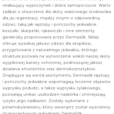
relaksujący wypoczynek i dobre samopoczucie. Warto
zadbać o stworzenie dla skóry właściwego środowiska
dla jej regeneracji, między innymi o odpowiednią
odzież, taką jak rajstopy i pończochy jedwabne,
koszulki, skarpetki, rękawiczki i inne elementy
garderoby proponowane przez Dermasilk. Sklep
oferuje wysokiej jakości odzież dla atopików,
przygotowana z naturalnego jedwabiu, którego
struktura pozwala na wytworzenie wokół naszej skóry
wyjątkowej bariery ochronnej, podnoszącej jakość
działania emolientów oraz dermokosmetyków.
Znajdujące się wśród asortymentu Dermasilk rajstopy
i pończochy jedwabne wspomagają leczenie objawów
wyprysku podudzi, a także wyprysku żylakowego,
pozwalają unikać uszkodzeń naskórka i zmniejszają
ryzyko jego nadkażeń. Zostały wykonane z
poliamidu/elastanu, który wewnątrz został wyścielony
stuprocentowym jedwabiem DermaSilk.