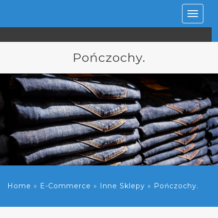
Rozwiń
nawiga
Pończochy.
Home
»
E-Commerce
»
Inne Sklepy
»
Pończochy.