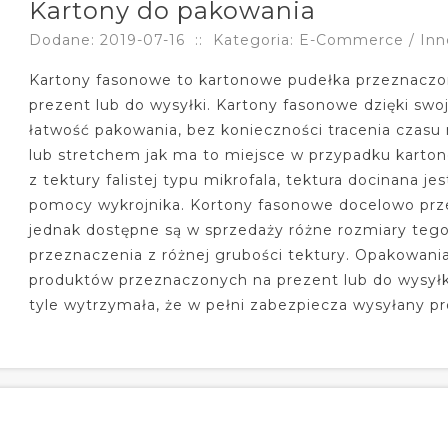
Kartony do pakowania
Dodane: 2019-07-16
::
Kategoria: E-Commerce / Inn
Kartony fasonowe to kartonowe pudełka przeznacz
prezent lub do wysyłki. Kartony fasonowe dzięki swoj
łatwość pakowania, bez konieczności tracenia czas
lub stretchem jak ma to miejsce w przypadku kart
z tektury falistej typu mikrofala, tektura docinana j
pomocy wykrojnika. Kortony fasonowe docelowo pr
jednak dostępne są w sprzedaży różne rozmiary teg
przeznaczenia z różnej grubości tektury. Opakowani
produktów przeznaczonych na prezent lub do wysyłki,
tyle wytrzymała, że w pełni zabezpiecza wysyłany p