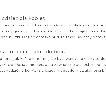
odzież dla kobiet
zież damska hurt to doskonały wybór dla kobiet, które ce
zerokiej gamie produktów każda klientka znajdzie coś dla 
dne bluzki. Odzież damska hurt to także świetny pomysł 
na śmieci idealne do biura
odobnie jak każde inne miejsce bytowania ludzi, ma to do
yrzucić. Posiadanie kosza na zewnątrz biura jest mało p
 wychodzić na korytarz z każdym odpadem działalności biu