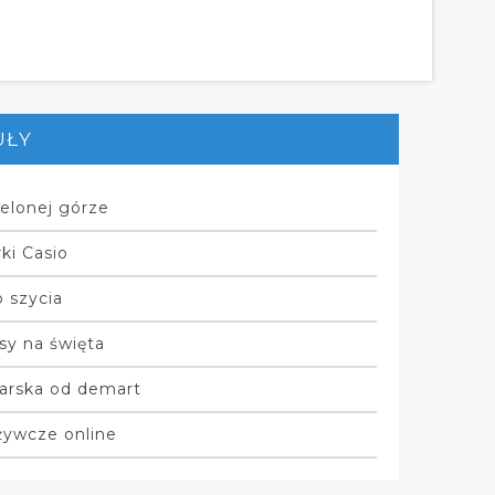
UŁY
elonej górze
ki Casio
 szycia
sy na święta
arska od demart
żywcze online