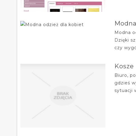
Modna 
Modna od
Dzięki s
czy wygo
Kosze 
Biuro, p
gdzieś w
sytuacji