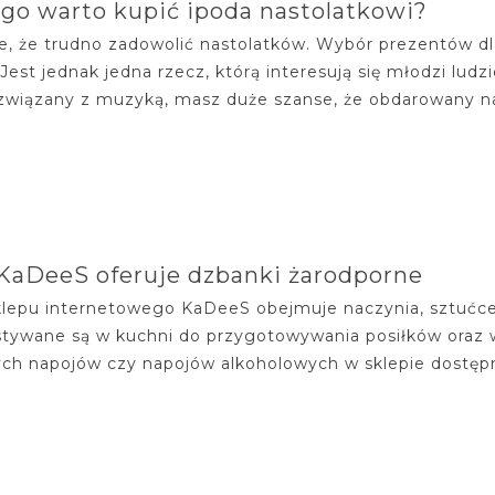
go warto kupić ipoda nastolatkowi?
e, że trudno zadowolić nastolatków. Wybór prezentów dla
 Jest jednak jedna rzecz, którą interesują się młodzi lud
związany z muzyką, masz duże szanse, że obdarowany nas
KaDeeS oferuje dzbanki żarodporne
klepu internetowego KaDeeS obejmuje naczynia, sztućce 
tywane są w kuchni do przygotowywania posiłków oraz 
ch napojów czy napojów alkoholowych w sklepie dostępn