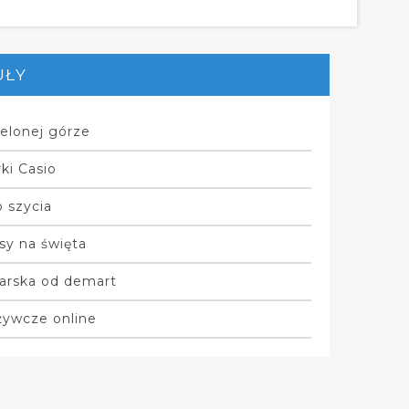
UŁY
elonej górze
ki Casio
 szycia
sy na święta
arska od demart
żywcze online