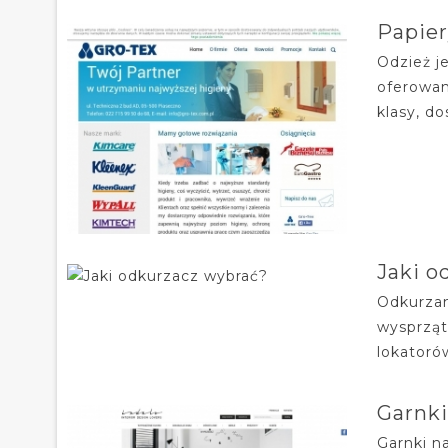
Papier
Odzież j
oferowan
klasy, d
Jaki o
Odkurzan
wysprząt
lokatoró
Garnki
Garnki n