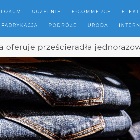
LOKUM
UCZELNIE
E-COMMERCE
ELEK
FABRYKACJA
PODRÓŻE
URODA
INTER
a oferuje prześcieradła jednorazo