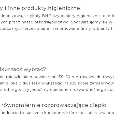
y i inne produkty higieniczne
ednorazowa, artykuły BHP czy papiery higieniczne to jed
ych przez nasze przedsiębiorstwo. Specjalizujemy się w
ostarczanych przez znane i renomowane firmy w branży hi
dkurzacz wybrać?
ie mieszkania o powierzchni 50-60 metrów kwadratowyc
anie lokalu dwa razy większego należy sobie zarezerwow
w, od tego, czy jesteśmy opiekunem czworonożnego pupil
 równomiernie rozprowadzające ciepło
a indukcję to naczynia kuchenne, które posiadają tzw. d