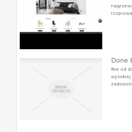
nagrzewa
rozprowad
Done 
Nie od d
wysokiej
zadowoli