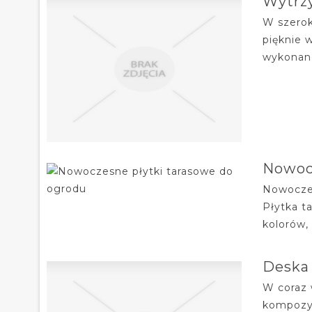
Wytrz
W szerok
pięknie 
wykonane
Nowocz
Nowoczes
Płytka t
kolorów, 
Deska
W coraz 
kompozyt