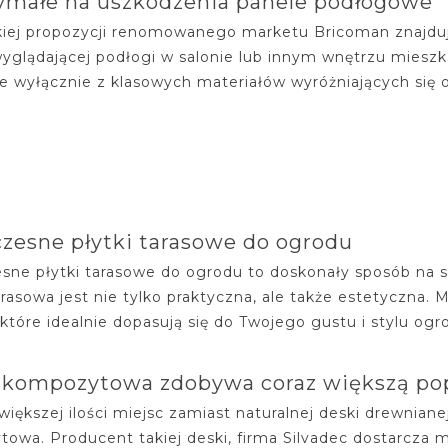
ymałe na uszkodzenia panele podłogowe
iej propozycji renomowanego marketu Bricoman znajdują
wyglądającej podłogi w salonie lub innym wnętrzu mies
 wyłącznie z klasowych materiałów wyróżniających się 
esne płytki tarasowe do ogrodu
ne płytki tarasowe do ogrodu to doskonały sposób na s
arasowa jest nie tylko praktyczna, ale także estetyczna
które idealnie dopasują się do Twojego gustu i stylu ogrod
 kompozytowa zdobywa coraz większą po
większej ilości miejsc zamiast naturalnej deski drewnia
owa. Producent takiej deski, firma Silvadec dostarcza m