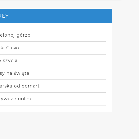
UŁY
elonej górze
ki Casio
 szycia
sy na święta
arska od demart
żywcze online