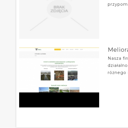
przypomi
Melior
Nasza fi
działaln
różnego 