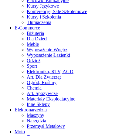
Placówki Edukacyjne
Kursy Językowe
Konferencje, Sale Szkoleniowe
Kursy i Szkolenia
Tłumaczenia
E-Commerce
Biżuteria
Dla Dzieci
Meble
Wyposażenie Wnętrz
Wyposażenie Łazienki
Odzież
Sport
Elektronika, RTV, AGD
Art. Dla Zwierząt
Ogród, Rośliny
Chemia
Art. Spożywcze
Materiały Eksploatacyjne
Inne Sklepy
Elektronarzędzia
Maszyny
Narzędzia
Przemysł Metalowy
Moto