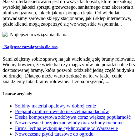
Nasza oferta skierowana jest do wszystkich osób, które poszukują
wysokiej jakości sprzętu grzewczego, sanitarnego oraz akcesoria z
nimi związanych, takich jak np. pompa ciepła. Od wielu lat
prowadzimy zarówno sklepy stacjonarne, jak i sklep internetowy,
gdzie klienci mogą zaopatrzyć się we wszystkie wspomnia...
Najlepsze rozwiązania dla nas
Sami zdajemy sobie sprawę na jak wiele zdają się bramy rolowane.
Wiemy bowiem, że wiele hal czy magazynów nie poradzi sobie bez
dostosowanej bramy, która pozwoli oddzielić jedną część budynku
od drugiej. Dlatego może warto zerknąć na to, w jakiej cenie
znajdziemy tutaj bramy rolowane. Trzeba przyznać, ...
Losowe artykuły
Solidny materiał opałowy w dobrej cenie
Preparaty polimerowe do uszczelniania dachów
Deska kompozytowa zdobywa coraz większą popularność
Nowoczesne i bezpieczne windy oraz schody ruchome
Firma Jechna wykonuje cyklinowanie w Warszawie
Nowoczesne płytki tarasowe do ogrodu