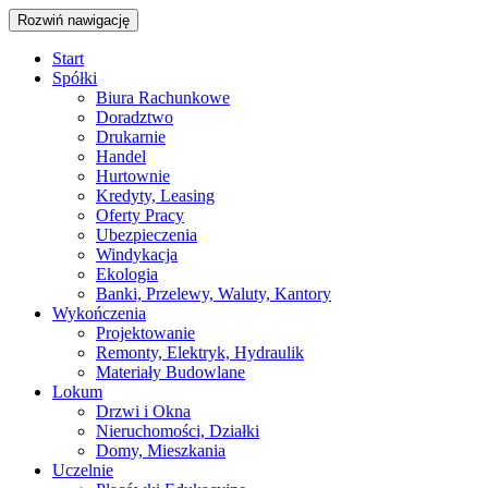
Rozwiń nawigację
Start
Spółki
Biura Rachunkowe
Doradztwo
Drukarnie
Handel
Hurtownie
Kredyty, Leasing
Oferty Pracy
Ubezpieczenia
Windykacja
Ekologia
Banki, Przelewy, Waluty, Kantory
Wykończenia
Projektowanie
Remonty, Elektryk, Hydraulik
Materiały Budowlane
Lokum
Drzwi i Okna
Nieruchomości, Działki
Domy, Mieszkania
Uczelnie