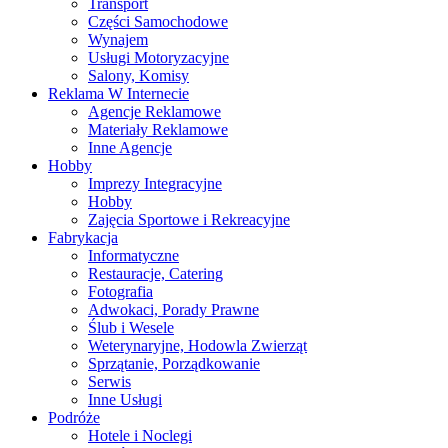
Transport
Części Samochodowe
Wynajem
Usługi Motoryzacyjne
Salony, Komisy
Reklama W Internecie
Agencje Reklamowe
Materiały Reklamowe
Inne Agencje
Hobby
Imprezy Integracyjne
Hobby
Zajęcia Sportowe i Rekreacyjne
Fabrykacja
Informatyczne
Restauracje, Catering
Fotografia
Adwokaci, Porady Prawne
Ślub i Wesele
Weterynaryjne, Hodowla Zwierząt
Sprzątanie, Porządkowanie
Serwis
Inne Usługi
Podróże
Hotele i Noclegi