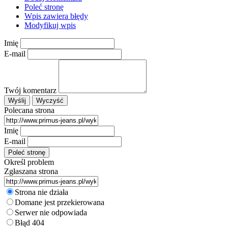
Poleć stronę
Wpis zawiera błędy
Modyfikuj wpis
Imię
E-mail
Twój komentarz
Polecana strona
Imię
E-mail
Określ problem
Zgłaszana strona
Strona nie działa
Domane jest przekierowana
Serwer nie odpowiada
Błąd 404