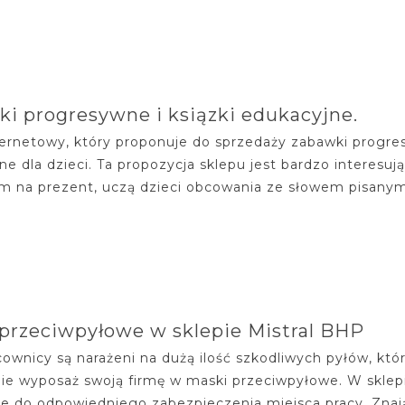
i progresywne i ksiązki edukacyjne.
ternetowy, który proponuje do sprzedaży zabawki progres
ne dla dzieci. Ta propozycja sklepu jest bardzo interesu
 na prezent, uczą dzieci obcowania ze słowem pisanym i
przeciwpyłowe w sklepie Mistral BHP
cownicy są narażeni na dużą ilość szkodliwych pyłów, kt
ie wyposaż swoją firmę w maski przeciwpyłowe. W sklepi
e do odpowiedniego zabezpieczenia miejsca pracy. Znając