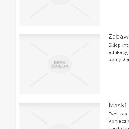
Zabawk
Sklep in
edukacyj
pomysłem
Maski 
Twoi pra
Konieczn
niezbędn