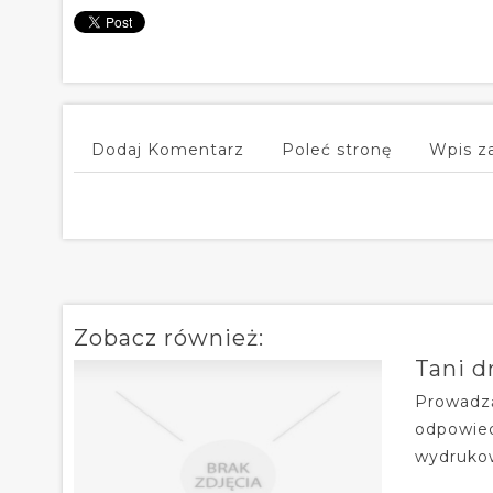
Dodaj Komentarz
Poleć stronę
Wpis z
Zobacz również:
Tani d
Prowadzą
odpowied
wydrukow