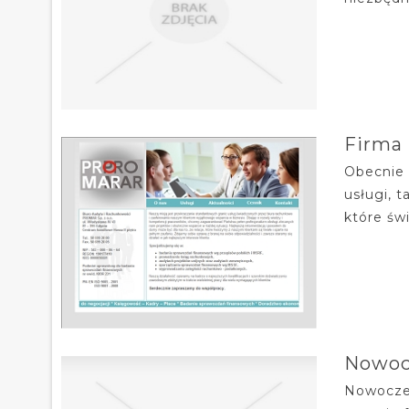
Firma 
Obecnie 
usługi, 
które św
Nowoc
Nowoczes