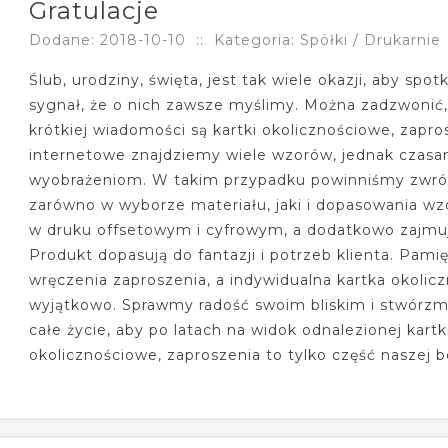
Gratulacje
Dodane: 2018-10-10
::
Kategoria: Spółki / Drukarnie
Ślub, urodziny, święta, jest tak wiele okazji, aby spot
sygnał, że o nich zawsze myślimy. Można zadzwonić,
krótkiej wiadomości są kartki okolicznościowe, zapro
internetowe znajdziemy wiele wzorów, jednak czasa
wyobrażeniom. W takim przypadku powinniśmy zwróci
zarówno w wyborze materiału, jaki i dopasowania wzor
w druku offsetowym i cyfrowym, a dodatkowo zajmuje
Produkt dopasują do fantazji i potrzeb klienta. Pamię
wręczenia zaproszenia, a indywidualna kartka okolic
wyjątkowo. Sprawmy radość swoim bliskim i stwórzmy
całe życie, aby po latach na widok odnalezionej kart
okolicznościowe, zaproszenia to tylko część naszej b