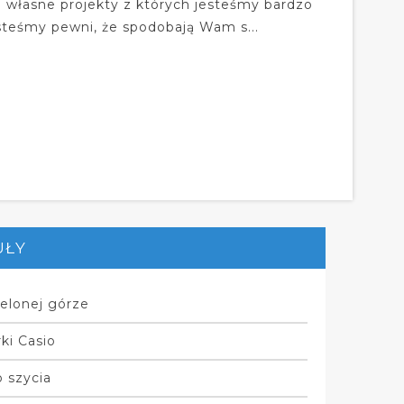
e własne projekty z których jesteśmy bardzo
steśmy pewni, że spodobają Wam s...
UŁY
elonej górze
ki Casio
 szycia