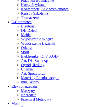
Placówki Edukacyjne
Kursy Językowe
Konferencje, Sale Szkoleniowe
Kursy i Szkolenia
Tłumaczenia
E-Commerce
Biżuteria
Dla Dzieci
Meble
Wyposażenie Wnętrz
Wyposażenie Łazienki
Odzież
Sport
Elektronika, RTV, AGD
Art. Dla Zwierząt
Ogród, Rośliny
Chemia
Art. Spożywcze
Materiały Eksploatacyjne
Inne Sklepy
Elektronarzędzia
Maszyny
Narzędzia
Przemysł Metalowy
Moto