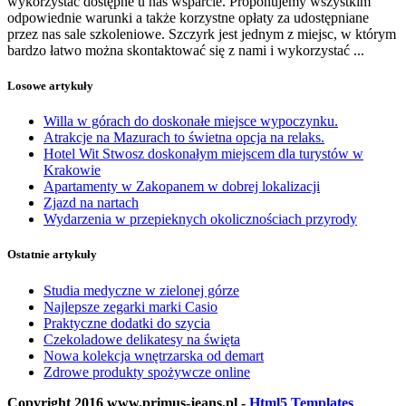
wykorzystać dostępne u nas wsparcie. Proponujemy wszystkim
odpowiednie warunki a także korzystne opłaty za udostępniane
przez nas sale szkoleniowe. Szczyrk jest jednym z miejsc, w którym
bardzo łatwo można skontaktować się z nami i wykorzystać ...
Losowe artykuły
Willa w górach do doskonałe miejsce wypoczynku.
Atrakcje na Mazurach to świetna opcja na relaks.
Hotel Wit Stwosz doskonałym miejscem dla turystów w
Krakowie
Apartamenty w Zakopanem w dobrej lokalizacji
Zjazd na nartach
Wydarzenia w przepieknych okolicznościach przyrody
Ostatnie artykuły
Studia medyczne w zielonej górze
Najlepsze zegarki marki Casio
Praktyczne dodatki do szycia
Czekoladowe delikatesy na święta
Nowa kolekcja wnętrzarska od demart
Zdrowe produkty spożywcze online
Copyright 2016 www.primus-jeans.pl -
Html5 Templates