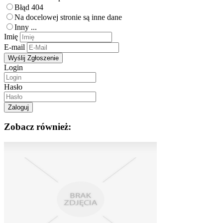
Błąd 404
Na docelowej stronie są inne dane
Inny ...
Imię
E-mail
Login
Hasło
Zobacz również: