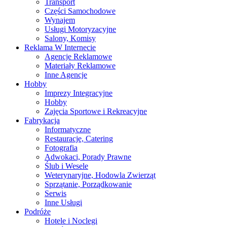
Transport
Części Samochodowe
Wynajem
Usługi Motoryzacyjne
Salony, Komisy
Reklama W Internecie
Agencje Reklamowe
Materiały Reklamowe
Inne Agencje
Hobby
Imprezy Integracyjne
Hobby
Zajęcia Sportowe i Rekreacyjne
Fabrykacja
Informatyczne
Restauracje, Catering
Fotografia
Adwokaci, Porady Prawne
Ślub i Wesele
Weterynaryjne, Hodowla Zwierząt
Sprzątanie, Porządkowanie
Serwis
Inne Usługi
Podróże
Hotele i Noclegi