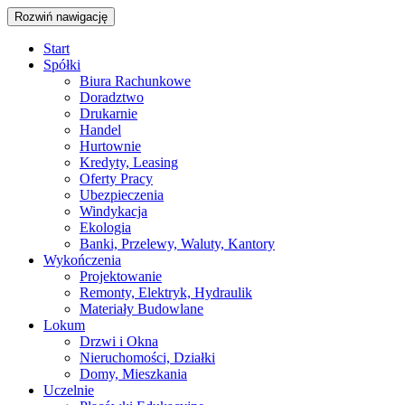
Rozwiń nawigację
Start
Spółki
Biura Rachunkowe
Doradztwo
Drukarnie
Handel
Hurtownie
Kredyty, Leasing
Oferty Pracy
Ubezpieczenia
Windykacja
Ekologia
Banki, Przelewy, Waluty, Kantory
Wykończenia
Projektowanie
Remonty, Elektryk, Hydraulik
Materiały Budowlane
Lokum
Drzwi i Okna
Nieruchomości, Działki
Domy, Mieszkania
Uczelnie