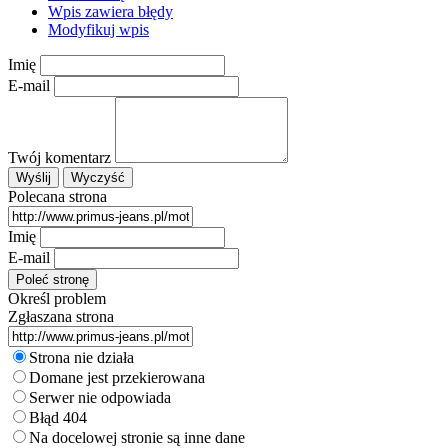
Wpis zawiera błędy
Modyfikuj wpis
Imię
E-mail
Twój komentarz
Polecana strona
Imię
E-mail
Określ problem
Zgłaszana strona
Strona nie działa
Domane jest przekierowana
Serwer nie odpowiada
Błąd 404
Na docelowej stronie są inne dane