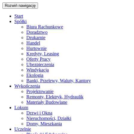
Rozwiń nawigację
Start
Spółki
Biura Rachunkowe
Doradztwo
Drukarnie
Handel
Hurtownie
Kredyty, Leasing
Oferty Pracy
Ubezpieczenia
Windykacja
Ekologia
Banki, Przelewy, Waluty, Kantory
Wykończenia
Projektowanie
Remonty, Elektryk, Hydraulik
Materiały Budowlane
Lokum
Drzwi i Okna
Nieruchomości, Działki
Domy, Mieszkania
Uczelnie