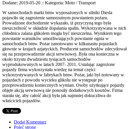
Dodane: 2019-05-20
::
Kategoria: Moto / Transport
W samochodach marki bmw wyposażonych w silniki Diesla
pojawiło się zagrożenie samorzutnym powstaniem pożaru.
Prowadzone dochodzenie wykazało, iż przyczyną tego była
nieszczelność w układzie dopalania spalin. Wykorzystywana w nich
chłodnica zalana glikolem mogła być nieszczelna. Wynikiem tego
powstanie warunków umożliwiających powstanie ognia w
samochodach bmw. Pożar zanotowano w kilkunastu pojazdach
głownie w krajach azjatyckich. Producent samochodów zdecydował
się na przeprowadzenie akcji serwisowej. Była ona konieczna w
około trzystu dwudziestu tysiącach samochodów
wyprodukowanych w latach 2007- 2011. Ustalając zagrożone
pojazdy firma wykorzystała wiedzę na temat części
wykorzystywanych w fabrykach bmw. Pożar, jaki był notowany w
pojazdach z powodu wycieku glikolu nie występuje po
przeprowadzeniu koniecznych wymian. Osoby użytkujące pojazdy
objęte akcją serwisową nie ponosiły dodatkowych kosztów. Firma
starała się, aby całość akcji była jak najmniej dokuczliwa do
właścicieli pojazdów.
Dodaj Komentarz
Poleć stronę