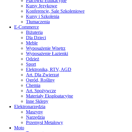
Placówki Edukacyjne
Kursy Językowe
Konferencje, Sale Szkoleniowe
Kursy i Szkolenia
Tłumaczenia
E-Commerce
Biżuteria
Dla Dzieci
Meble
Wyposażenie Wnętrz
Wyposażenie Łazienki
Odzież
Sport
Elektronika, RTV, AGD
Art. Dla Zwierząt
Ogród, Rośliny
Chemia
Art. Spożywcze
Materiały Eksploatacyjne
Inne Sklepy
Elektronarzędzia
Maszyny
Narzędzia
Przemysł Metalowy
Moto