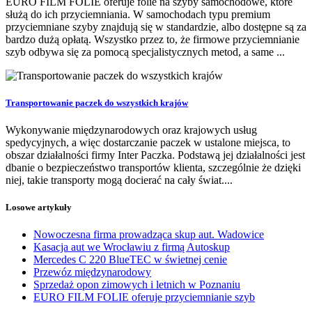
EURO FILM FOLIE oferuje folie na szyby samochodowe, które
służą do ich przyciemniania. W samochodach typu premium
przyciemniane szyby znajdują się w standardzie, albo dostępne są za
bardzo dużą opłatą. Wszystko przez to, że firmowe przyciemnianie
szyb odbywa się za pomocą specjalistycznych metod, a same ...
Transportowanie paczek do wszystkich krajów
Wykonywanie międzynarodowych oraz krajowych usług
spedycyjnych, a więc dostarczanie paczek w ustalone miejsca, to
obszar działalności firmy Inter Paczka. Podstawą jej działalności jest
dbanie o bezpieczeństwo transportów klienta, szczególnie że dzięki
niej, takie transporty mogą docierać na cały świat....
Losowe artykuły
Nowoczesna firma prowadząca skup aut. Wadowice
Kasacja aut we Wrocławiu z firmą Autoskup
Mercedes C 220 BlueTEC w świetnej cenie
Przewóz międzynarodowy
Sprzedaż opon zimowych i letnich w Poznaniu
EURO FILM FOLIE oferuje przyciemnianie szyb