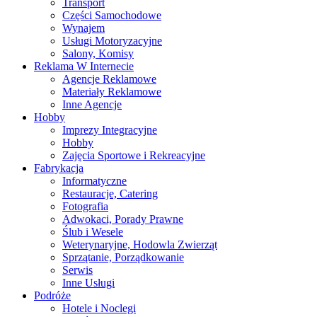
Transport
Części Samochodowe
Wynajem
Usługi Motoryzacyjne
Salony, Komisy
Reklama W Internecie
Agencje Reklamowe
Materiały Reklamowe
Inne Agencje
Hobby
Imprezy Integracyjne
Hobby
Zajęcia Sportowe i Rekreacyjne
Fabrykacja
Informatyczne
Restauracje, Catering
Fotografia
Adwokaci, Porady Prawne
Ślub i Wesele
Weterynaryjne, Hodowla Zwierząt
Sprzątanie, Porządkowanie
Serwis
Inne Usługi
Podróże
Hotele i Noclegi