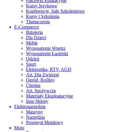
Placówki Edukacyjne
Kursy Językowe
Konferencje, Sale Szkoleniowe
Kursy i Szkolenia
Tłumaczenia
E-Commerce
Biżuteria
Dla Dzieci
Meble
Wyposażenie Wnętrz
Wyposażenie Łazienki
Odzież
Sport
Elektronika, RTV, AGD
Art. Dla Zwierząt
Ogród, Rośliny
Chemia
Art. Spożywcze
Materiały Eksploatacyjne
Inne Sklepy
Elektronarzędzia
Maszyny
Narzędzia
Przemysł Metalowy
Moto