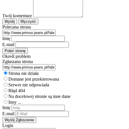
Twój komentarz
Polecana strona
Imię
E-mail
Określ problem
Zgłaszana strona
Strona nie działa
Domane jest przekierowana
Serwer nie odpowiada
Błąd 404
Na docelowej stronie są inne dane
Inny ...
Imię
E-mail
Login