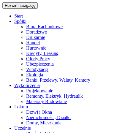
Rozwiń nawigację
Start
Spółki
Biura Rachunkowe
Doradztwo
Drukarnie
Handel
Hurtownie
Kredyty, Leasing
Oferty Pracy
Ubezpieczenia
Windykacja
Ekologia
Banki, Przelewy, Waluty, Kantory
Wykończenia
Projektowanie
Remonty, Elektryk, Hydraulik
Materiały Budowlane
Lokum
Drzwi i Okna
Nieruchomości, Działki
Domy, Mieszkania
Uczelnie