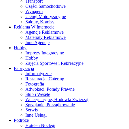
Transport
Części Samochodowe
Wynajem
Usługi Motoryzacyjne
Salony, Komisy
Reklama W Internecie
Agencje Reklamowe
Materiały Reklamowe
Inne Agencje
Hobby
Imprezy Integracyjne
Hobby
Zajęcia Sportowe i Rekreacyjne
Fabrykacja
Informatyczne
Restauracje, Catering
Fotografia
Adwokaci, Porady Prawne
Ślub i Wesele
Weterynaryjne, Hodowla Zwierząt
Sprzątanie, Porządkowanie
Serwis
Inne Usługi
Podróże
Hotele i Noclegi