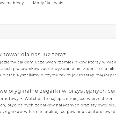
awiera błędy
Modyfikuj wpis
y towar dla nas już teraz
ajdziemy całkiem uczciwych rzemieślników którzy w wielu
akich pracowników żadne wyzwanie nie zrobi się dla niko
ż nieraz słyszeliśmy o czymś takim jak rozstęp mięśni pro
e oryginalne zegarki w przystępnych ce
ternetowy E-Watches to najlepsze miejsce w przestrzeni
h, oryginalnych zegarków naręcznych oraz stylowej biżu
p zegarków w formie ratalnej, co powinno zainteresować 