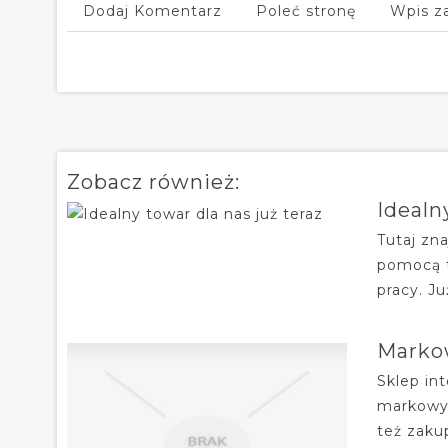
Dodaj Komentarz
Poleć stronę
Wpis z
Zobacz również:
Idealn
Tutaj zn
pomocą t
pracy. Ju
Markow
Sklep in
markowyc
też zaku