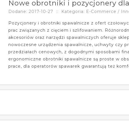
Nowe obrotniki i pozycjonery dl
Dodane: 2017-10-27
::
Kategoria: E-Commerce / Inn
Pozycjonery i obrotniki spawalnicze z ofert czołow
prac związanych z cięciem i szlifowaniem. Różnorod
akcesoriów oraz narzędzi spawalniczych oferuje skle
nowoczesne urządzenia spawalnicze, uchwyty czy p
przedziałach cenowych, z dogodnymi sposobami fi
ergonomiczne obrotniki spawalnicze są proste w ob
prace, dla operatorów spawarek gwarantują też komf