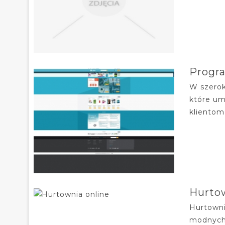
Progra
W szerok
które um
klientom
Hurtow
Hurtowni
modnych