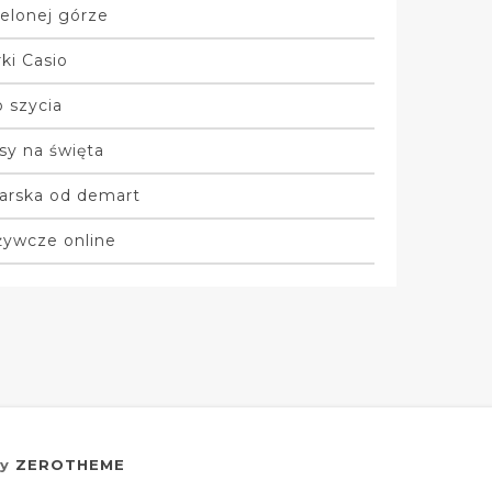
elonej górze
ki Casio
 szycia
sy na święta
arska od demart
żywcze online
by
ZEROTHEME