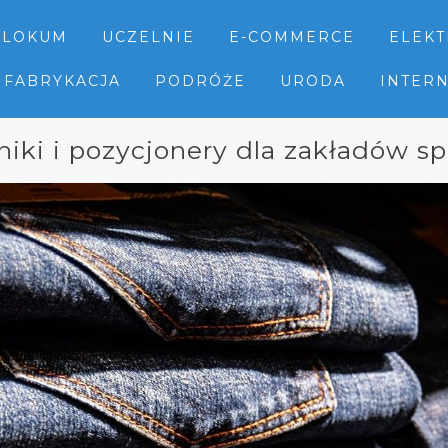
LOKUM
UCZELNIE
E-COMMERCE
ELEK
FABRYKACJA
PODRÓŻE
URODA
INTER
iki i pozycjonery dla zakładów s