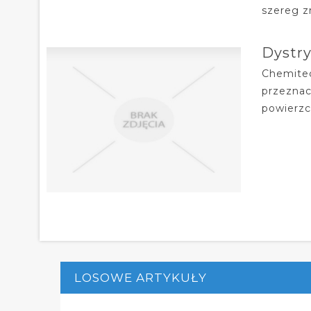
szereg z
Dystry
Chemitec
przeznac
powierzc
LOSOWE ARTYKUŁY