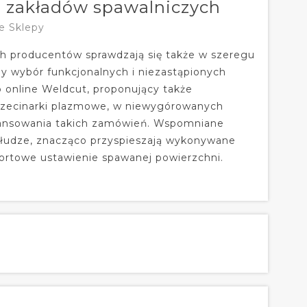
a zakładów spawalniczych
e Sklepy
ych producentów sprawdzają się także w szeregu
ny wybór funkcjonalnych i niezastąpionych
p online Weldcut, proponujący także
rzecinarki plazmowe, w niewygórowanych
nansowania takich zamówień. Wspomniane
słudze, znacząco przyspieszają wykonywane
ortowe ustawienie spawanej powierzchni.