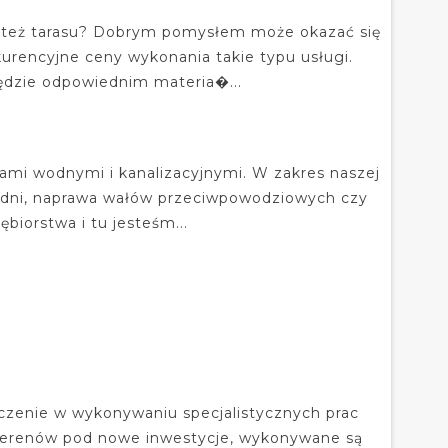
 też tarasu? Dobrym pomysłem może okazać się
nkurencyjne ceny wykonania takie typu usługi.
będzie odpowiednim materia�...
ami wodnymi i kanalizacyjnymi. W zakres naszej
studni, naprawa wałów przeciwpowodziowych czy
biorstwa i tu jesteśm...
czenie w wykonywaniu specjalistycznych prac
terenów pod nowe inwestycje, wykonywane są