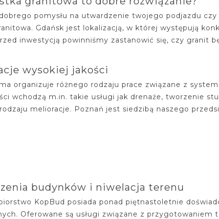
stka granitowa to dobre rozwiązanie?
dobrego pomysłu na utwardzenie twojego podjazdu czy
ranitowa. Gdańsk jest lokalizacją, w której występują ko
rzed inwestycją powinniśmy zastanowić się, czy granit 
acje wysokiej jakości
rma organizuje różnego rodzaju prace związane z system
ości wchodzą m.in. takie usługi jak drenaże, tworzenie 
rodzaju melioracje. Poznań jest siedzibą naszego przedsię
enia budynków i niwelacja terenu
biorstwo KopBud posiada ponad piętnastoletnie doświad
ych. Oferowane są usługi związane z przygotowaniem 