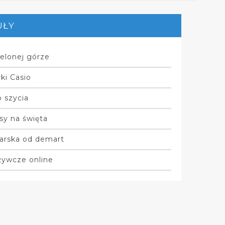
UŁY
elonej górze
ki Casio
 szycia
sy na święta
arska od demart
żywcze online