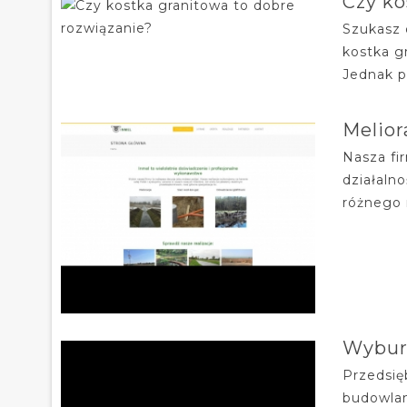
Czy ko
Szukasz 
kostka g
Jednak p
Melior
Nasza fi
działaln
różnego 
Wyburz
Przedsię
budowlan