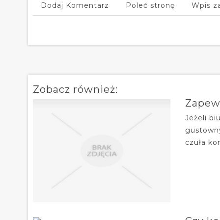
Dodaj Komentarz
Poleć stronę
Wpis z
Zobacz również:
Zapew
Jeżeli b
gustowny
czuła ko