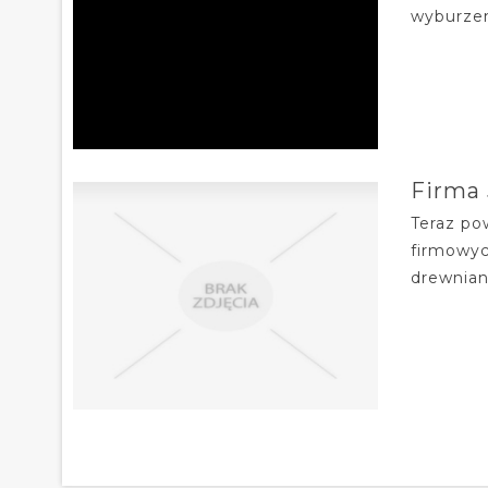
wyburzen
Firma
Teraz po
firmowyc
drewnian