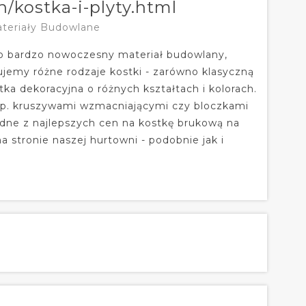
n/kostka-i-plyty.html
ateriały Budowlane
to bardzo nowoczesny materiał budowlany,
ujemy różne rodzaje kostki - zarówno klasyczną
stka dekoracyjna o różnych kształtach i kolorach.
np. kruszywami wzmacniającymi czy bloczkami
dne z najlepszych cen na kostkę brukową na
 stronie naszej hurtowni - podobnie jak i