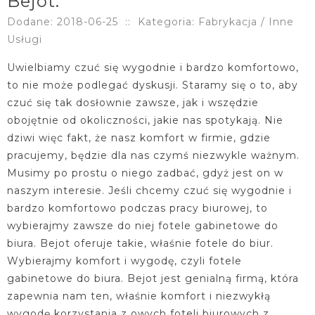
Bejot.
Dodane: 2018-06-25
::
Kategoria: Fabrykacja / Inne
Usługi
Uwielbiamy czuć się wygodnie i bardzo komfortowo,
to nie może podlegać dyskusji. Staramy się o to, aby
czuć się tak dosłownie zawsze, jak i wszędzie
obojętnie od okoliczności, jakie nas spotykają. Nie
dziwi więc fakt, że nasz komfort w firmie, gdzie
pracujemy, będzie dla nas czymś niezwykle ważnym.
Musimy po prostu o niego zadbać, gdyż jest on w
naszym interesie. Jeśli chcemy czuć się wygodnie i
bardzo komfortowo podczas pracy biurowej, to
wybierajmy zawsze do niej fotele gabinetowe do
biura. Bejot oferuje takie, właśnie fotele do biur.
Wybierajmy komfort i wygodę, czyli fotele
gabinetowe do biura. Bejot jest genialną firmą, która
zapewnia nam ten, właśnie komfort i niezwykłą
wygodę korzystania z owych foteli biurowych z