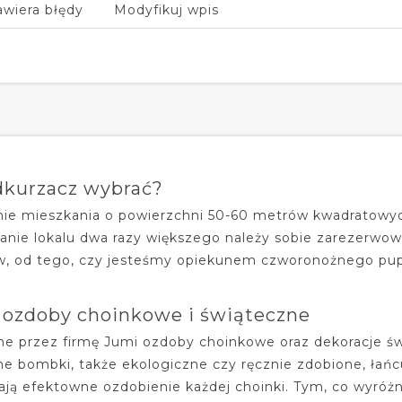
awiera błędy
Modyfikuj wpis
dkurzacz wybrać?
ie mieszkania o powierzchni 50-60 metrów kwadratowyc
anie lokalu dwa razy większego należy sobie zarezerwow
w, od tego, czy jesteśmy opiekunem czworonożnego pupil
 ozdoby choinkowe i świąteczne
e przez firmę Jumi ozdoby choinkowe oraz dekoracje św
e bombki, także ekologiczne czy ręcznie zdobione, łań
ają efektowne ozdobienie każdej choinki. Tym, co wyróż