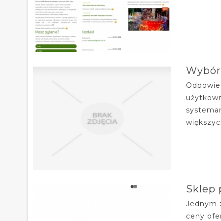
Wybór 
Odpowied
użytkown
systemam
większyc
Sklep 
Jednym z
ceny ofe