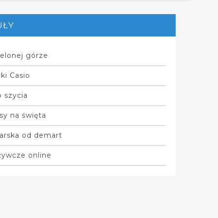
UŁY
elonej górze
ki Casio
 szycia
sy na święta
arska od demart
żywcze online