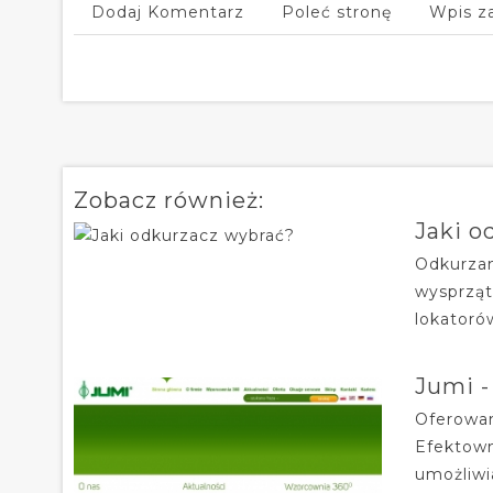
Dodaj Komentarz
Poleć stronę
Wpis z
Zobacz również:
Jaki o
Odkurzan
wysprząt
lokatoró
Jumi -
Oferowan
Efektown
umożliwi