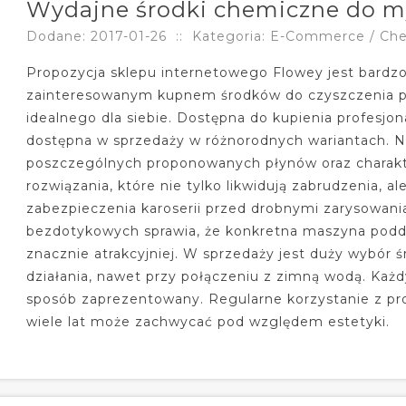
Wydajne środki chemiczne do m
Dodane: 2017-01-26
::
Kategoria: E-Commerce / Ch
Propozycja sklepu internetowego Flowey jest bard
zainteresowanym kupnem środków do czyszczenia po
idealnego dla siebie. Dostępna do kupienia profesj
dostępna w sprzedaży w różnorodnych wariantach. N
poszczególnych proponowanych płynów oraz charakter
rozwiązania, które nie tylko likwidują zabrudzenia, 
zabezpieczenia karoserii przed drobnymi zarysowania
bezdotykowych sprawia, że konkretna maszyna podda
znacznie atrakcyjniej. W sprzedaży jest duży wybór 
działania, nawet przy połączeniu z zimną wodą. Każd
sposób zaprezentowany. Regularne korzystanie z pr
wiele lat może zachwycać pod względem estetyki.