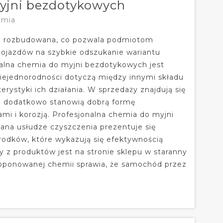
yjni bezdotykowych
emia
zo rozbudowana, co pozwala podmiotom
jazdów na szybkie odszukanie wariantu
onalna chemia do myjni bezdotykowych jest
iejednorodności dotyczą między innymi składu
ystyki ich działania. W sprzedaży znajdują się
ale dodatkowo stanowią dobrą formę
mi i korozją. Profesjonalna chemia do myjni
na usłudze czyszczenia prezentuje się
środków, które wykazują się efektywnością
y z produktów jest na stronie sklepu w staranny
oponowanej chemii sprawia, że samochód przez