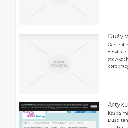
Duży 
Gdy zale
odwiedzi
stawkach
korporacy
Artyku
Każda mł
Dużo tan
już dziś 