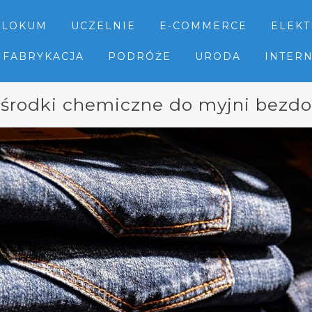
LOKUM
UCZELNIE
E-COMMERCE
ELEK
FABRYKACJA
PODRÓŻE
URODA
INTER
środki chemiczne do myjni bezd