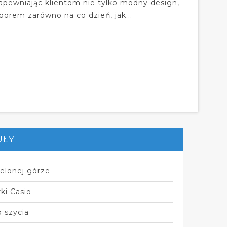
zapewniając klientom nie tylko modny design,
orem zarówno na co dzień, jak...
UŁY
elonej górze
ki Casio
 szycia