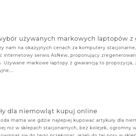
wybór używanych markowych laptopów z 
ży nam na okazyjnych cenach za komputery stacjonarne
ć internetowy serwis AsNew, proponujący zregenerowany 
. Używane markowe laptopy z gwarancją to propozycja, z
jne,...
ły dla niemowląt kupuj online
oda mama wie gdzie najlepiej kupować artykuły dla niem
iej niż w sklepach stacjonarnych, bez kolejek, ogromny 
powinnaś się do tego przekonać, jeżeli do tej pory w skle